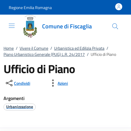
Vai al contenuto
accedi al menu
footer.enter
Regione Emilia Romagna
Comune di Fiscaglia
Home
/
Vivere il Comune
/
Urbanistica ed Edilizia Privata
/
Piano Urbanistico Generale (PUG) L.R. 24/2017
/
Ufficio di Piano
Ufficio di Piano
Condividi
Azioni
Argomenti
Urbanizzazione