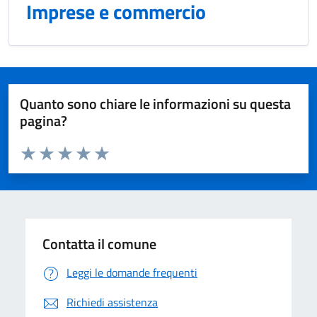
Imprese e commercio
Quanto sono chiare le informazioni su questa
pagina?
Valuta da 1 a 5 stelle la pagina
Domanda
Valuta 1 stelle su 5
Valuta 2 stelle su 5
Valuta 3 stelle su 5
Valuta 4 stelle su 5
Valuta 5 stelle su 5
Contatta il comune
Leggi le domande frequenti
Richiedi assistenza