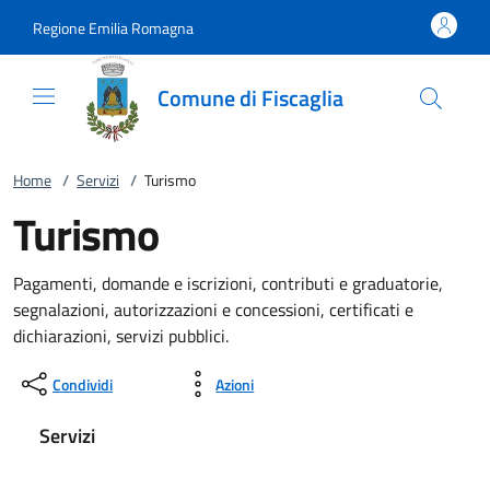
Vai al contenuto
accedi al menu
footer.enter
Regione Emilia Romagna
Comune di Fiscaglia
Home
/
Servizi
/
Turismo
Turismo
Pagamenti, domande e iscrizioni, contributi e graduatorie,
segnalazioni, autorizzazioni e concessioni, certificati e
dichiarazioni, servizi pubblici.
Condividi
Azioni
Servizi