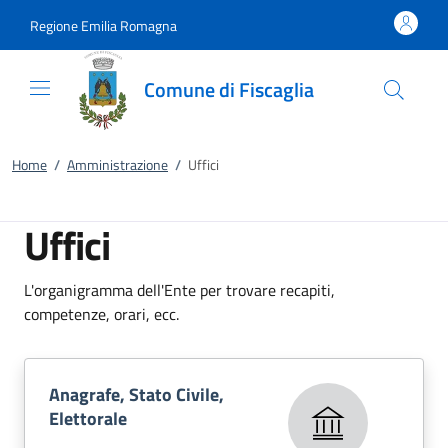
Vai al contenuto
accedi al menu
footer.enter
Regione Emilia Romagna
Comune di Fiscaglia
Home
/
Amministrazione
/
Uffici
Uffici
L'organigramma dell'Ente per trovare recapiti,
competenze, orari, ecc.
Anagrafe, Stato Civile,
Elettorale