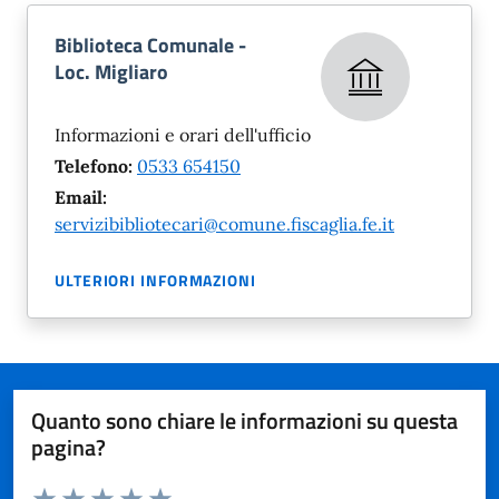
Biblioteca Comunale -
Loc. Migliaro
Informazioni e orari dell'ufficio
Telefono:
0533 654150
Email:
servizibibliotecari@comune.fiscaglia.fe.it
ULTERIORI INFORMAZIONI
Quanto sono chiare le informazioni su questa
pagina?
Valuta da 1 a 5 stelle la pagina
Domanda