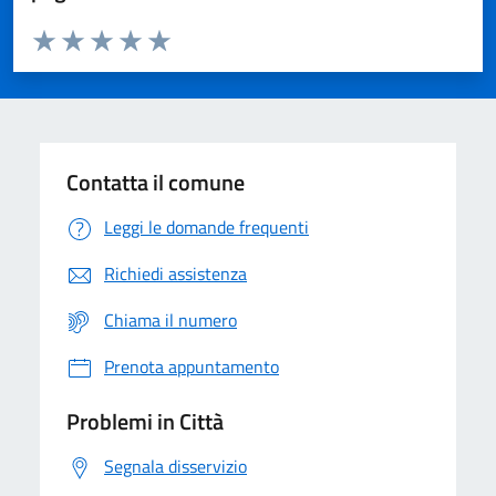
Valuta da 1 a 5 stelle la pagina
Domanda
Valuta 1 stelle su 5
Valuta 2 stelle su 5
Valuta 3 stelle su 5
Valuta 4 stelle su 5
Valuta 5 stelle su 5
Contatta il comune
Leggi le domande frequenti
Richiedi assistenza
Chiama il numero
Prenota appuntamento
Problemi in Città
Segnala disservizio