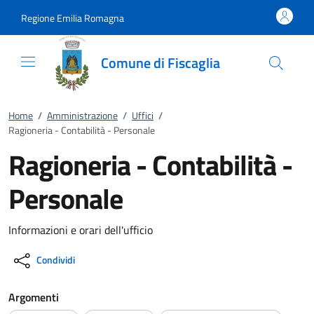
Vai al contenuto
accedi al menu
footer.enter
Regione Emilia Romagna
Comune di Fiscaglia
Home
/
Amministrazione
/
Uffici
/
Ragioneria - Contabilità - Personale
Ragioneria - Contabilità -
Personale
Informazioni e orari dell'ufficio
Condividi
Argomenti