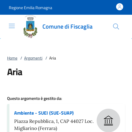
Vai al contenuto
accedi al menu
footer.enter
Regione Emilia Romagna
Comune di Fiscaglia
Home
/
Argomenti
/
Aria
Aria
Questo argomento è gestito da:
Ambiente - SUEI (SUE-SUAP)
Piazza Repubblica, 1, CAP 44027 Loc.
Migliarino (Ferrara)