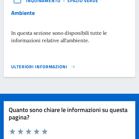
INQUINAMENTO
-
SPAZIO VERDE
Ambiente
In questa sezione sono disponibili tutte le
informazioni relative all'ambiente.
ULTERIORI INFORMAZIONI
AMBIENTE}
Quanto sono chiare le informazioni su questa
pagina?
Valuta da 1 a 5 stelle la pagina
Domanda
Valuta 1 stelle su 5
Valuta 2 stelle su 5
Valuta 3 stelle su 5
Valuta 4 stelle su 5
Valuta 5 stelle su 5