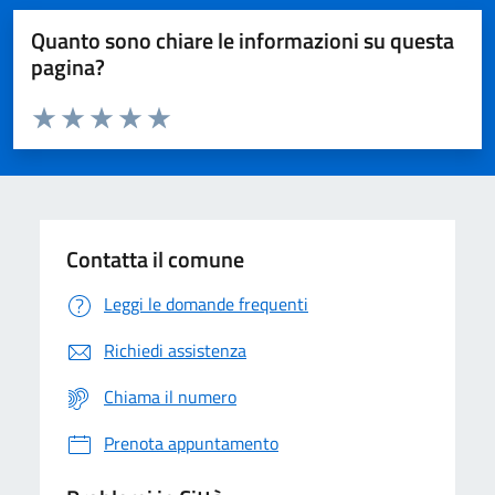
Quanto sono chiare le informazioni su questa
pagina?
Valuta da 1 a 5 stelle la pagina
Domanda
Valuta 1 stelle su 5
Valuta 2 stelle su 5
Valuta 3 stelle su 5
Valuta 4 stelle su 5
Valuta 5 stelle su 5
Contatta il comune
Leggi le domande frequenti
Richiedi assistenza
Chiama il numero
Prenota appuntamento