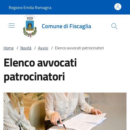
Vai al contenuto
accedi al menu
footer.enter
Regione Emilia Romagna
Comune di Fiscaglia
Home
/
Novità
/
Avvisi
/
Elenco avvocati patrocinatori
Elenco avvocati
patrocinatori