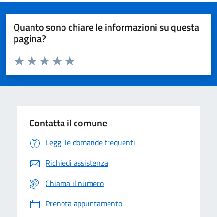
Quanto sono chiare le informazioni su questa
pagina?
Valuta da 1 a 5 stelle la pagina
Domanda
Valuta 1 stelle su 5
Valuta 2 stelle su 5
Valuta 3 stelle su 5
Valuta 4 stelle su 5
Valuta 5 stelle su 5
Contatta il comune
Leggi le domande frequenti
Richiedi assistenza
Chiama il numero
Prenota appuntamento