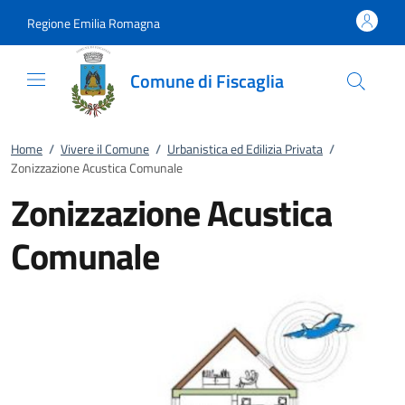
Vai al contenuto
accedi al menu
footer.enter
Regione Emilia Romagna
Comune di Fiscaglia
Home
/
Vivere il Comune
/
Urbanistica ed Edilizia Privata
/
Zonizzazione Acustica Comunale
Zonizzazione Acustica
Comunale