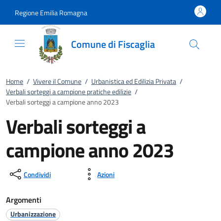
Vai al contenuto
accedi al menu
footer.enter
Regione Emilia Romagna
Comune di Fiscaglia
Home
/
Vivere il Comune
/
Urbanistica ed Edilizia Privata
/
Verbali sorteggi a campione pratiche edilizie
/
Verbali sorteggi a campione anno 2023
Verbali sorteggi a
campione anno 2023
Condividi
Azioni
Argomenti
Urbanizzazione