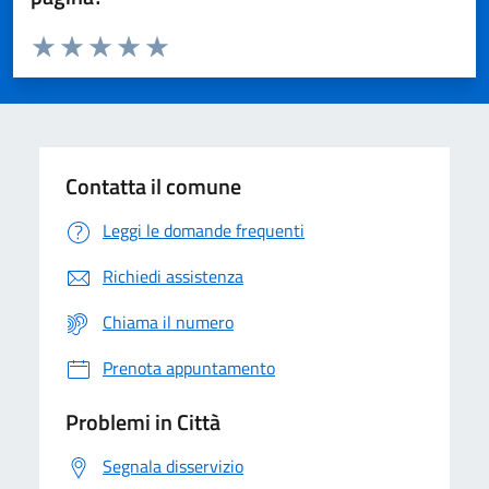
Valuta da 1 a 5 stelle la pagina
Domanda
Valuta 1 stelle su 5
Valuta 2 stelle su 5
Valuta 3 stelle su 5
Valuta 4 stelle su 5
Valuta 5 stelle su 5
Contatta il comune
Leggi le domande frequenti
Richiedi assistenza
Chiama il numero
Prenota appuntamento
Problemi in Città
Segnala disservizio