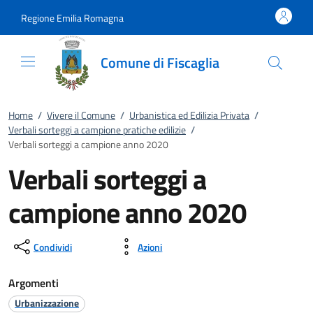
Vai al contenuto
accedi al menu
footer.enter
Regione Emilia Romagna
Comune di Fiscaglia
Home
/
Vivere il Comune
/
Urbanistica ed Edilizia Privata
/
Verbali sorteggi a campione pratiche edilizie
/
Verbali sorteggi a campione anno 2020
Verbali sorteggi a
campione anno 2020
Condividi
Azioni
Argomenti
Urbanizzazione