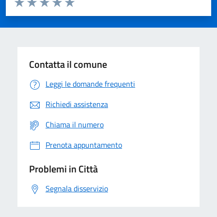
Domanda
Valuta 1 stelle su 5
Valuta 2 stelle su 5
Valuta 3 stelle su 5
Valuta 4 stelle su 5
Valuta 5 stelle su 5
Contatta il comune
Leggi le domande frequenti
Richiedi assistenza
Chiama il numero
Prenota appuntamento
Problemi in Città
Segnala disservizio