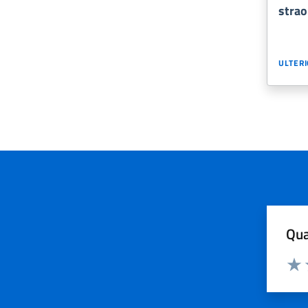
strao
ULTERI
Qua
Valuta
Dom
Valu