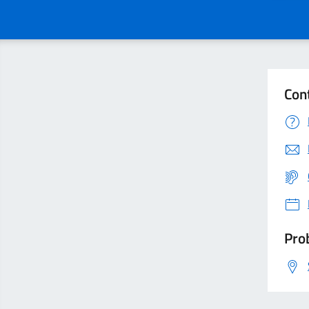
Con
Prob