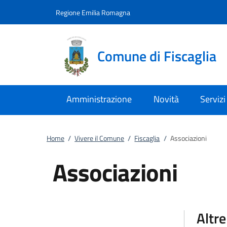
Vai al contenuto
accedi al menu
footer.enter
Regione Emilia Romagna
Comune di Fiscaglia
Amministrazione
Novità
Servizi
Home
/
Vivere il Comune
/
Fiscaglia
/
Associazioni
Associazioni
Altre