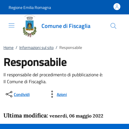
Vai al contenuto
accedi al menu
footer.enter
Regione Emilia Romagna
Comune di Fiscaglia
Home
/
Informazioni sul sito
/
Responsabile
Responsabile
Il responsabile del procedimento di pubblicazione è:
Il Comune di Fiscaglia.
Condividi
Azioni
Ultima modifica:
venerdì, 06 maggio 2022