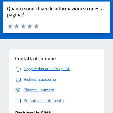
Quanto sono chiare le informazioni su questa
pagina?
Valuta da 1 a 5 stelle la pagina
Domanda
Valuta 1 stelle su 5
Valuta 2 stelle su 5
Valuta 3 stelle su 5
Valuta 4 stelle su 5
Valuta 5 stelle su 5
Contatta il comune
Leggi le domande frequenti
Richiedi assistenza
Chiama il numero
Prenota appuntamento
Problemi in Città