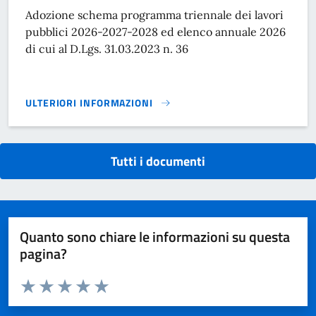
Adozione schema programma triennale dei lavori
pubblici 2026-2027-2028 ed elenco annuale 2026
di cui al D.Lgs. 31.03.2023 n. 36
ULTERIORI INFORMAZIONI
ADOZIONE SCHEMA PROGRAMMA TRIENNALE DEI LAVORI PUBB
Tutti i documenti
Quanto sono chiare le informazioni su questa
pagina?
Valuta da 1 a 5 stelle la pagina
Domanda
Valuta 1 stelle su 5
Valuta 2 stelle su 5
Valuta 3 stelle su 5
Valuta 4 stelle su 5
Valuta 5 stelle su 5