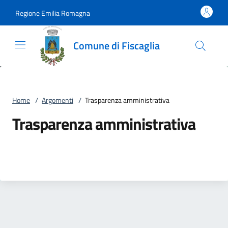
Vai al contenuto
accedi al menu
footer.enter
Regione Emilia Romagna
Comune di Fiscaglia
Home
/
Argomenti
/
Trasparenza amministrativa
Trasparenza amministrativa