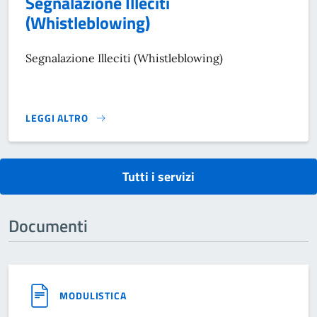
Segnalazione Illeciti
(Whistleblowing)
Segnalazione Illeciti (Whistleblowing)
LEGGI ALTRO
SEGNALAZIONE ILLECITI (WHISTLEBLOWING)}
Tutti i servizi
Documenti
MODULISTICA