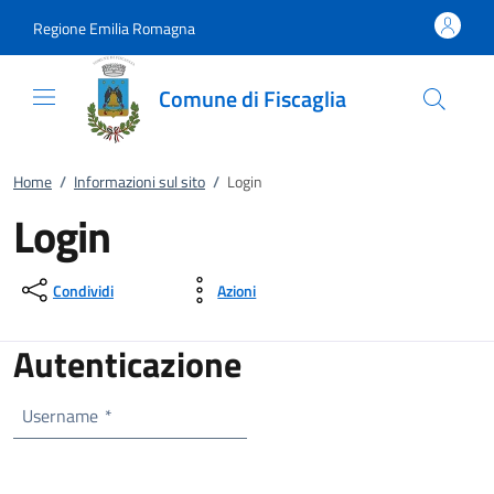
Vai al contenuto
accedi al menu
footer.enter
Regione Emilia Romagna
Comune di Fiscaglia
Home
/
Informazioni sul sito
/
Login
Login
Condividi
Azioni
Autenticazione
Username
*