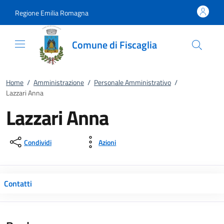
Vai al contenuto
accedi al menu
footer.enter
Regione Emilia Romagna
Comune di Fiscaglia
Home
/
Amministrazione
/
Personale Amministrativo
/
Lazzari Anna
Lazzari Anna
Condividi
Azioni
Contatti