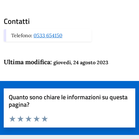
Contatti
Telefono:
0533 654150
Ultima modifica:
giovedì, 24 agosto 2023
Quanto sono chiare le informazioni su questa
pagina?
Valuta da 1 a 5 stelle la pagina
Domanda
Valuta 1 stelle su 5
Valuta 2 stelle su 5
Valuta 3 stelle su 5
Valuta 4 stelle su 5
Valuta 5 stelle su 5