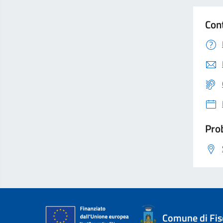
Con
Prob
Comune di Fis