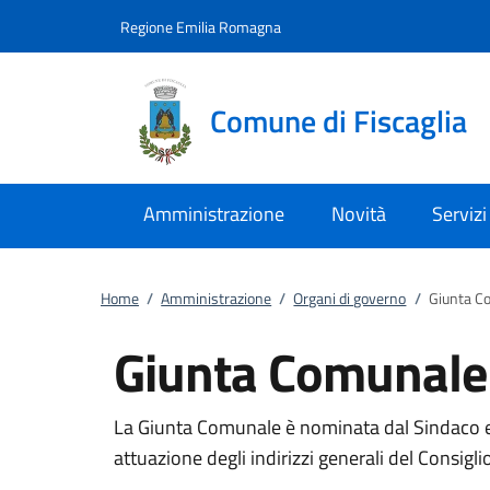
Vai al contenuto
accedi al menu
footer.enter
Regione Emilia Romagna
Comune di Fiscaglia
Amministrazione
Novità
Servizi
Home
/
Amministrazione
/
Organi di governo
/
Giunta C
Giunta Comunale
La Giunta Comunale è nominata dal Sindaco ed
attuazione degli indirizzi generali del Consiglio