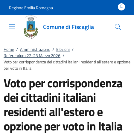
Vai al contenuto
accedi al menu
footer.enter
Regione Emilia Romagna
Comune di Fiscaglia
Home
/
Amministrazione
/
Elezioni
/
Referendum 22-23 Marzo 2026
/
Voto per corrispondenza dei cittadini italiani residenti all'estero e opzione
per voto in Italia
Voto per corrispondenza
dei cittadini italiani
residenti all'estero e
opzione per voto in Italia