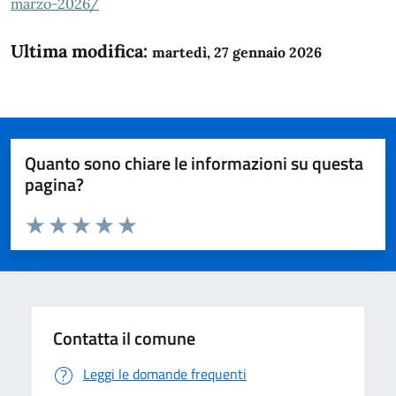
marzo-2026/
Ultima modifica:
martedì, 27 gennaio 2026
Quanto sono chiare le informazioni su questa
pagina?
Valuta da 1 a 5 stelle la pagina
Domanda
Valuta 1 stelle su 5
Valuta 2 stelle su 5
Valuta 3 stelle su 5
Valuta 4 stelle su 5
Valuta 5 stelle su 5
Contatta il comune
Leggi le domande frequenti