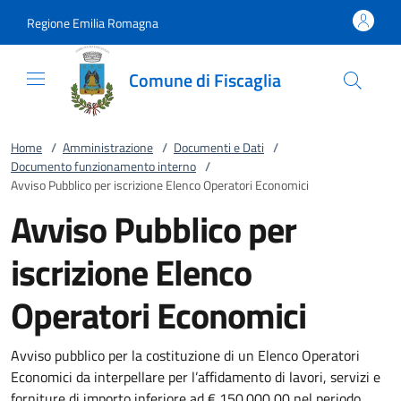
Vai al contenuto
accedi al menu
footer.enter
Regione Emilia Romagna
Comune di Fiscaglia
Home
/
Amministrazione
/
Documenti e Dati
/
Documento funzionamento interno
/
Avviso Pubblico per iscrizione Elenco Operatori Economici
Avviso Pubblico per
iscrizione Elenco
Operatori Economici
Avviso pubblico per la costituzione di un Elenco Operatori
Economici da interpellare per l’affidamento di lavori, servizi e
forniture di importo inferiore ad € 150.000,00 nel periodo