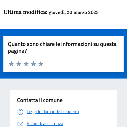
Ultima modifica:
giovedì, 20 marzo 2025
Quanto sono chiare le informazioni su questa
pagina?
Valuta da 1 a 5 stelle la pagina
Domanda
Valuta 1 stelle su 5
Valuta 2 stelle su 5
Valuta 3 stelle su 5
Valuta 4 stelle su 5
Valuta 5 stelle su 5
Contatta il comune
Leggi le domande frequenti
Richiedi assistenza