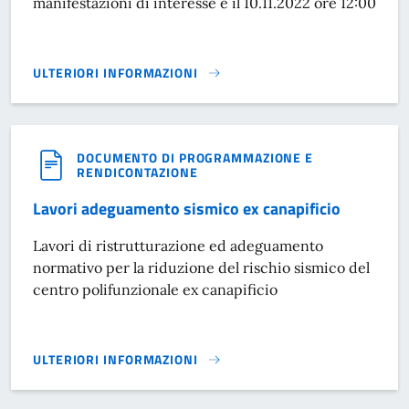
manifestazioni di interesse è il 10.11.2022 ore 12:00
ULTERIORI INFORMAZIONI
MESSA IN SICUREZZA TRATTI DI VIABILITÀ}
DOCUMENTO DI PROGRAMMAZIONE E
RENDICONTAZIONE
Lavori adeguamento sismico ex canapificio
Lavori di ristrutturazione ed adeguamento
normativo per la riduzione del rischio sismico del
centro polifunzionale ex canapificio
ULTERIORI INFORMAZIONI
LAVORI ADEGUAMENTO SISMICO EX CANAPIFICIO}