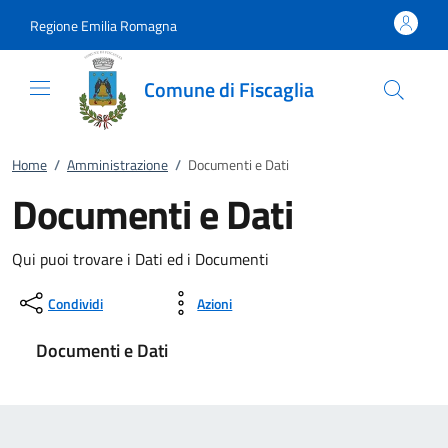
Vai al contenuto
accedi al menu
footer.enter
Regione Emilia Romagna
Comune di Fiscaglia
Home
/
Amministrazione
/
Documenti e Dati
Documenti e Dati
Qui puoi trovare i Dati ed i Documenti
Condividi
Azioni
Documenti e Dati